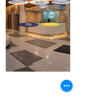
SERVICIOS
BLOG
ACTIVIDADES
CEA
USUARIOS
Avda. Alcalde Gómez Laguna, 25, Pral.
50009 Zaragoza, España
T 00 34
876 440 270
www.centroempresarialdearagon.com