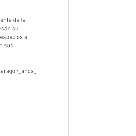
ente de la 
esde su 
 espacios e 
o sus 
taragon_anos_