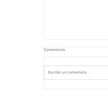
Comentarios
Escribir un comentario...
Damos la bienvenida a
Arquisocial al Centro
Empresarial de Aragón
HOME
OFICINAS