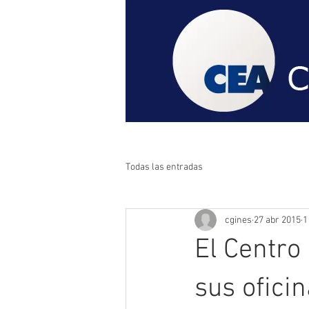
Todas las entradas
cgines
27 abr 2015
1
El Centro
sus oficin