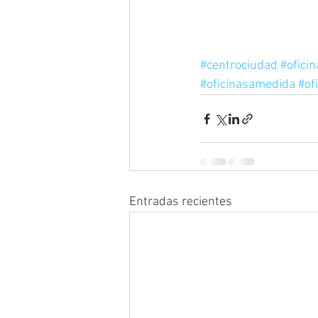
#centrociudad
#ofici
#oficinasamedida
#of
Entradas recientes