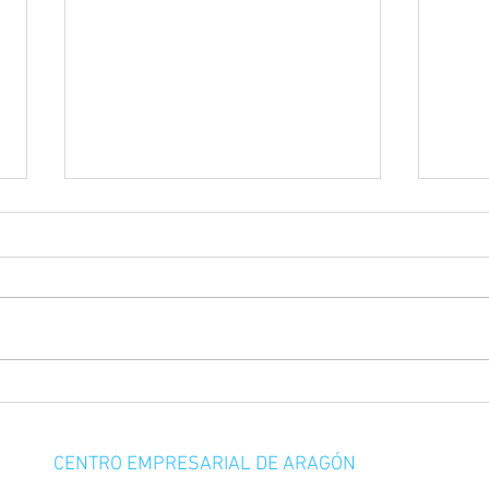
El futuro de la oficina: espacios
YA F
que las personas quieren
NUES
utilizar
CENTRO EMPRESARIAL DE ARAGÓN
Oficinas en alquiler