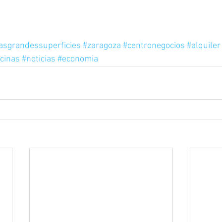
nasgrandessuperficies
#zaragoza
#centronegocios
#alquiler
icinas
#noticias
#economia