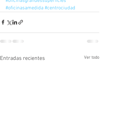
#oficinasgrandessuperficies
#oficinasamedida
#centrociudad
Ver todo
Entradas recientes