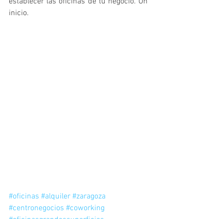
establecer las oficinas de tú negocio. Un 
inicio. 
#oficinas
#alquiler
#zaragoza
#centronegocios
#coworking