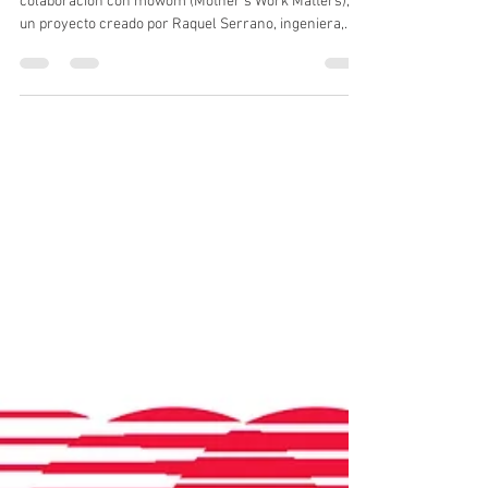
cgines
22 ene
1 min de lectura
El CEA inicia una colaboración con
mowom (Mother’s Work Matters)
El Centro Empresarial de Aragón ha iniciado una
colaboración con mowom (Mother’s Work Matters),
un proyecto creado por Raquel Serrano, ingeniera,
madre y consultora de sostenibilidad para empresas.
Mowom trabaja para visibilizar y poner en valor el
impacto económico, social y profesional de la
maternidad, promoviendo además la
corresponsabilidad dentro y fuera del ámbito laboral.
http://www.mowom.space/ El proyecto parte de una
premisa clara: la maternidad desarrolla competen