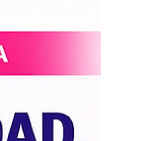
tendencia clara: la oficina ya no es simplemente un
lugar donde trabajar , sino un espacio diseñado para
colaborar, conectar y generar comunidad . En un
contexto marcado por el trabajo híbrido, las empresas
buscan entornos que aporten valor real a sus equipos.
La oficina se transforma así en un punto de encuentro
profesional , donde la interacción entre personas se
convierte