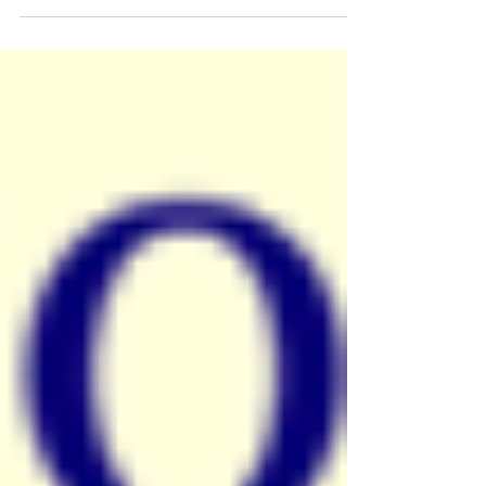
cgines
13 feb
1 min de lectura
YA FALTA MENOS PARA NUESTRO
PROXIMO EVENTO
¡INSCRIBETE! https://forms.gle/d5UQ1riGTtYZWKDJ8